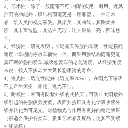
2、艺术性：除了一般雨蓬不可比拟的实用、耐用、遮风
挡雨的功能外，膜结构雨蓬更是一座雕塑，一件艺术
品，给人美的视觉享受。其柔美，其曲线，其刚柔并
济，其丰富造型，其洁白无瑕，让人眼前一亮，回味悠
长。
3、经济性：研究表明，长期露天停放的车辆，性能损耗
速度比车棚内停放车辆快一倍。而采用膜结构雨蓬更能
真正呵护您的爱车,减缓您爱车的老化速度。从经济角度
来说，投入不多却大大延长您座骑的寿命。
4、透光性：透光性能好（透光率20%）。在阳光下曝晒
不会产生黄变、雾化、透光不佳。
5、耐候性：表面有防紫外线的共挤层，可防止太阳紫外
线引起的树脂疲劳变黄。表面共挤层具有化学吸收紫外
线并转化为可见光。对植物光合作用有良好的稳定效果
（极适合保护各类车、贵重艺术品及展品，使其不受紫
外线破坏）。