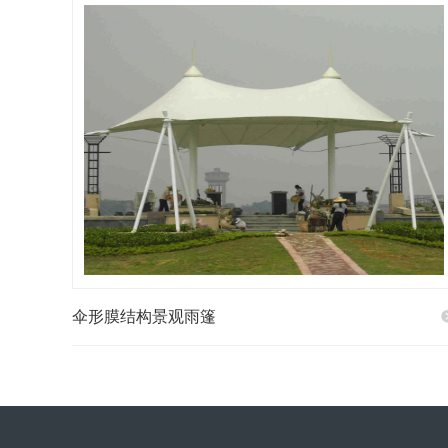
伞形膜结构景观雨篷